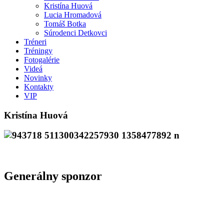
Kristína Huová
Lucia Hromadová
Tomáš Botka
Súrodenci Detkovci
Tréneri
Tréningy
Fotogalérie
Videá
Novinky
Kontakty
VIP
Kristína Huová
Generálny sponzor