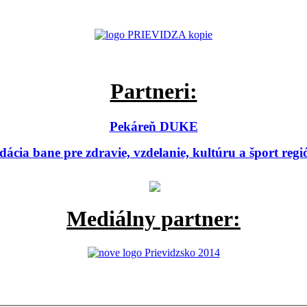
Partneri:
Pekáreň DUKE
ácia bane pre zdravie, vzdelanie, kultúru a šport reg
Mediálny partner: