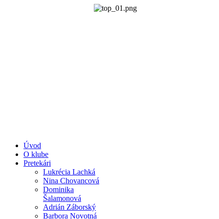
Úvod
O klube
Pretekári
Lukrécia Lachká
Nina Chovancová
Dominika
Šalamonová
Adrián Záborský
Barbora Novotná